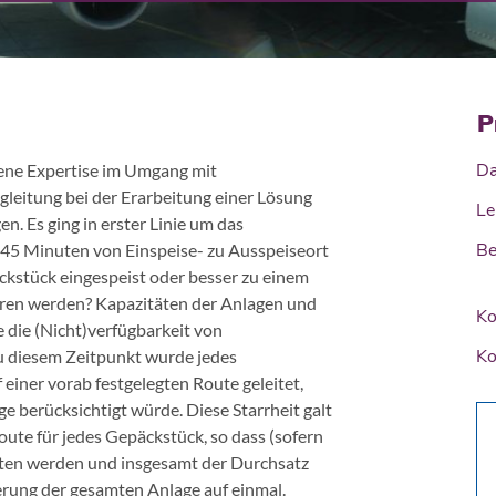
P
Da
gene Expertise im Umgang mit
eitung bei der Erarbeitung einer Lösung
Le
. Es ging in erster Linie um das
Be
n 45 Minuten von Einspeise- zu Ausspeiseort
ckstück eingespeist oder besser zu einem
hren werden? Kapazitäten der Anlagen und
Ko
 die (Nicht)verfügbarkeit von
Ko
u diesem Zeitpunkt wurde jedes
 einer vorab festgelegten Route geleitet,
ge berücksichtigt würde. Diese Starrheit galt
oute für jedes Gepäckstück, so dass (sofern
lten werden und insgesamt der Durchsatz
erung der gesamten Anlage auf einmal.